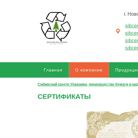
г. Нов
sibce
sibce
sibce
sibce
Главная
О компании
Продукци
Сибирский Центр Упаковки, производство бумаги и ка
СЕРТИФИКАТЫ