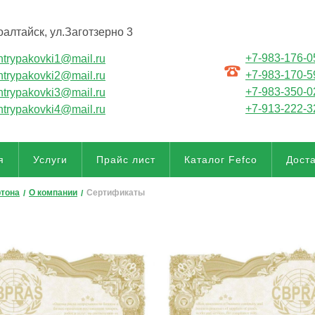
оалтайск, ул.Заготзерно 3
+7-983-176-0
ntrypakovki1@mail.ru
+7-983-170-5
ntrypakovki2@mail.ru
+7-983-350-0
ntrypakovki3@mail.ru
+7-913-222-3
ntrypakovki4@mail.ru
я
Услуги
Прайс лист
Каталог Fefco
Доста
ртона
О компании
Сертификаты